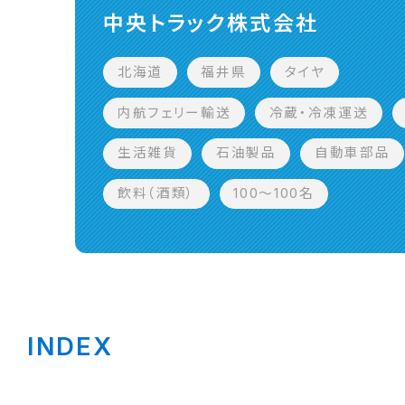
中央トラック株式会社
北海道
福井県
タイヤ
内航フェリー輸送
冷蔵・冷凍運送
生活雑貨
石油製品
自動車部品
飲料（酒類）
100〜100名
INDEX