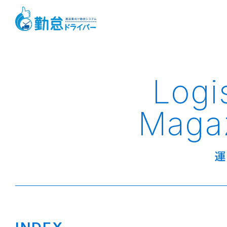
Logi
Maga
運