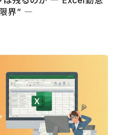
残るのか ― Excel勤怠
限界” ―