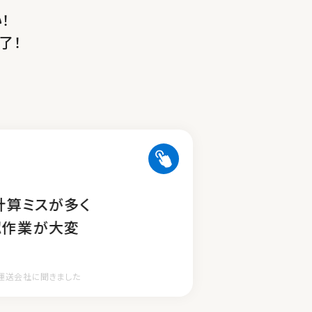
！
了！
自動集計＆給与連携
・休日なども自動集計
計算ミスが多く
や割増計算にも対応
認作業が大変
運送会社に聞きました
ライバーはここが違う！