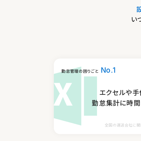
い
No.1
勤怠管理の困りごと
スマホ、タブレット、IC
エクセルや手
点呼システムなど、様々
勤怠集計に時間
全国の運送会社に聞
勤怠ドライバーはここ