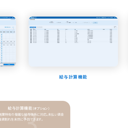
給与計算機能​
給与計算機能
3
（オプション）
送業特有の複雑な給与体系に対応。未払い賃金
最賃割れを未然に予防できます。