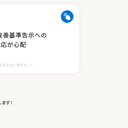
法改正対応（自動アップデート）
改善基準告示に対応
改善基準告示への
法令遵守を継続支援
対応が心配
運送会社に聞きました
ライバーはここが違う！
します！
！