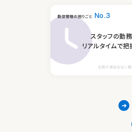
No.3
リアル
勤怠管理の困りごと
残業・深夜・休日な
スタッフの勤
打刻漏れや労働時間超
リアルタイムで把
全国の運送会社に聞
勤怠ドライバーはここ