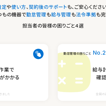
設定
や
使い方
、
契約後のサポート
も、
ご安心ください
つもの機器で
勤怠管理
も
給与管理
も
法令準拠
も完
担当者の皆様の困りごと4選
No.2
多様な打刻手段に対応
勤怠管理の困りごと
カード、デジタコ、
作業で
残業・深夜
給与
なデバイスに対応
がかかる
各種手当
確
きました
が違う！
全国の
勤怠ド