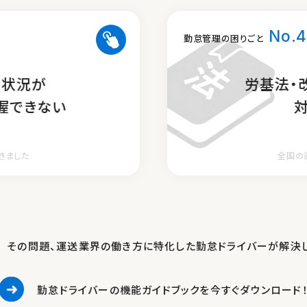
No.4
タイム管理・アラート通知
勤怠管理の困りごと
ども自動集計
務状況が
労基法・
労基法・
過をアラート通知
握できない
定期更新で
きました
が違う！
全国の
勤怠ド
その問題、運送業界の働き方に特化した
勤怠ドライバーが解決
勤怠ドライバーの機能ガイドブックを
今すぐダウンロード