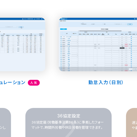
ミュレーション
勤怠入力（日別）
人気
36協定設定
2
36協定届（労働基準法第36条）に準拠したフォー
運
ンし
マットで、時間外労働や休日労働を管理できます。
や