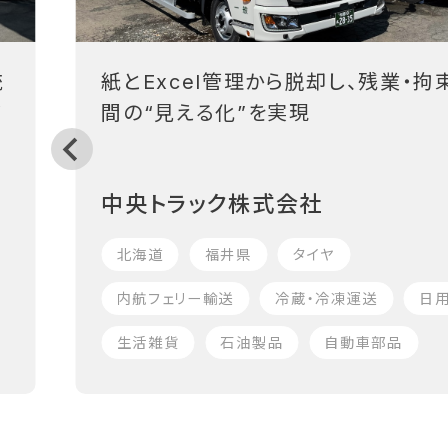
統
紙とExcel管理から脱却し、残業・拘
フ
間の“見える化”を実現
中央トラック株式会社
北海道
福井県
タイヤ
内航フェリー輸送
冷蔵・冷凍運送
日
生活雑貨
石油製品
自動車部品