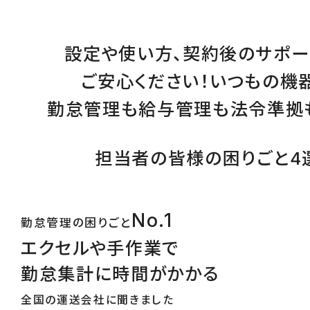
設定
や
使い方
、
契約後のサポー
ご安心ください！
いつもの機
勤怠管理
も
給与管理
も
法令準拠
担当者の皆様の困りごと4
No.1
勤怠管理の困りごと
エクセルや手作業で
勤怠集計に時間がかかる
全国の運送会社に聞きました