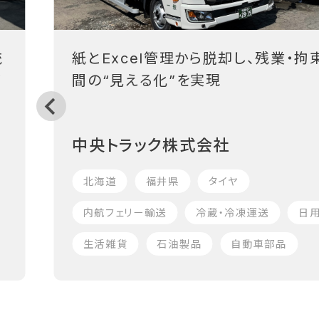
統
紙とExcel管理から脱却し、残業・拘
フ
間の“見える化”を実現
中央トラック株式会社
北海道
福井県
タイヤ
内航フェリー輸送
冷蔵・冷凍運送
日
生活雑貨
石油製品
自動車部品