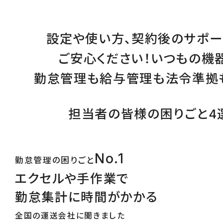
設定
や
使い方
、
契約後のサポー
ご安心ください！
いつもの機
勤怠管理
も
給与管理
も
法令準拠
担当者の皆様の困りごと4
No.1
勤怠管理の困りごと
エクセルや手作業で
勤怠集計に時間がかかる
全国の運送会社に聞きました