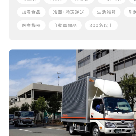
加温食品
冷蔵・冷凍運送
生活雑貨
引
医療機器
自動車部品
300名以上