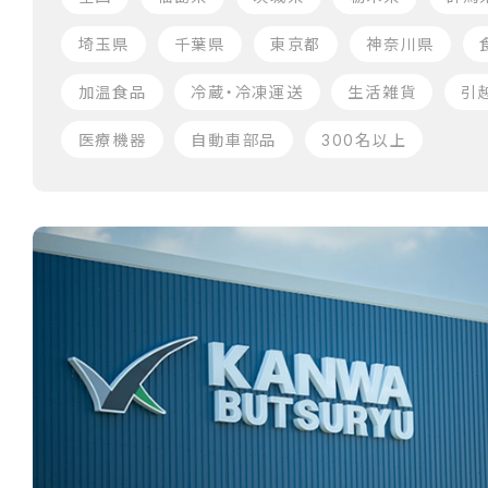
埼玉県
千葉県
東京都
神奈川県
加温食品
冷蔵・冷凍運送
生活雑貨
引
医療機器
自動車部品
300名以上