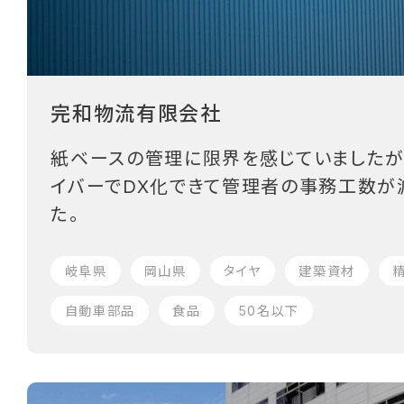
完和物流有限会社
紙ベースの管理に限界を感じていましたが
イバーでDX化できて管理者の事務工数が
た。
岐阜県
岡山県
タイヤ
建築資材
自動車部品
食品
50名以下