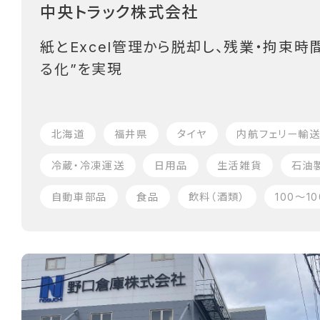
中央トラック株式会社
紙とExcel管理から脱却し、残業・拘束時
る化”を実現
北海道
福井県
タイヤ
内航フェリー輸
冷蔵・冷凍運送
日用品
生活雑貨
石油
自動車部品
食品
飲料（酒類）
100〜1