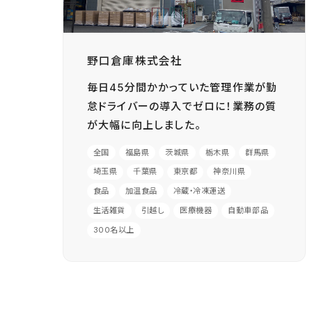
野口倉庫株式会社
毎日45分間かかっていた管理作業が勤
怠ドライバーの導入でゼロに！業務の質
が大幅に向上しました。
全国
福島県
茨城県
栃木県
群馬県
埼玉県
千葉県
東京都
神奈川県
食品
加温食品
冷蔵・冷凍運送
生活雑貨
引越し
医療機器
自動車部品
300名以上