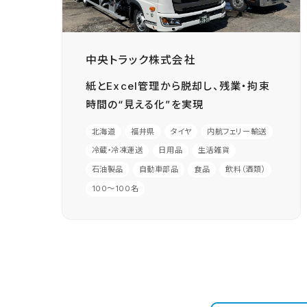
中央トラック株式会社
紙とExcel管理から脱却し、残業・拘束
時間の“見える化”を実現
北海道
福井県
タイヤ
内航フェリー輸送
冷蔵・冷凍運送
日用品
生活雑貨
石油製品
自動車部品
食品
飲料（酒類）
100〜100名