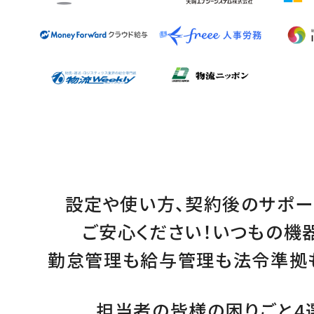
設定
や
使い方
、
契約後のサポー
ご安心ください！
いつもの機
勤怠管理
も
給与管理
も
法令準拠
担当者の皆様の困りごと4