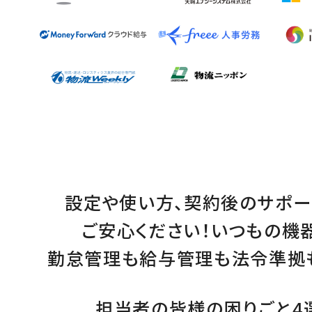
設定
や
使い方
、
契約後のサポー
ご安心ください！
いつもの機
勤怠管理
も
給与管理
も
法令準拠
担当者の皆様の困りごと4