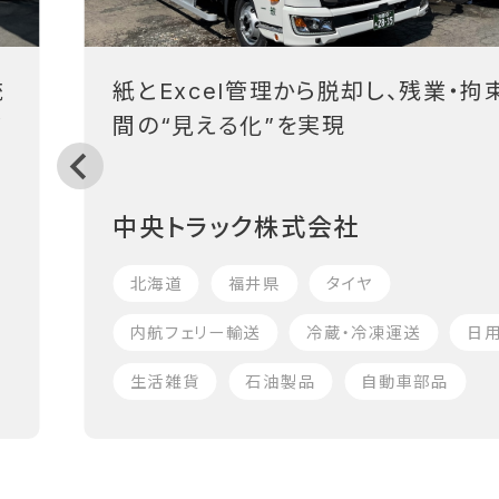
統
紙とExcel管理から脱却し、残業・拘
フ
間の“見える化”を実現
中央トラック株式会社
北海道
福井県
タイヤ
内航フェリー輸送
冷蔵・冷凍運送
日
生活雑貨
石油製品
自動車部品