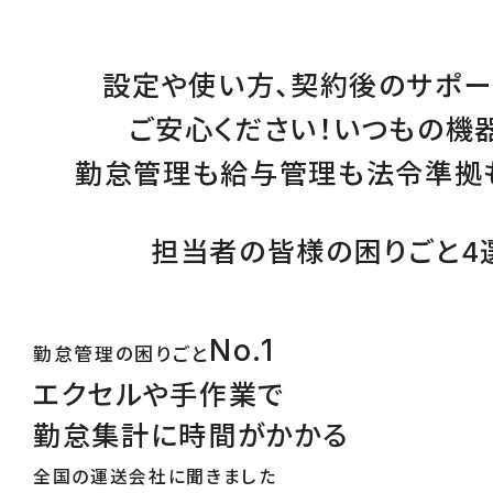
設定
や
使い方
、
契約後のサポー
ご安心ください！
いつもの機
勤怠管理
も
給与管理
も
法令準拠
担当者の皆様の困りごと4
No.1
勤怠管理の困りごと
エクセルや手作業で
勤怠集計に時間がかかる
全国の運送会社に聞きました