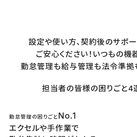
設定
や
使い方
、
契約後のサポー
ご安心ください！
いつもの機
勤怠管理
も
給与管理
も
法令準拠
担当者の皆様の困りごと4
No.1
勤怠管理の困りごと
エクセルや手作業で