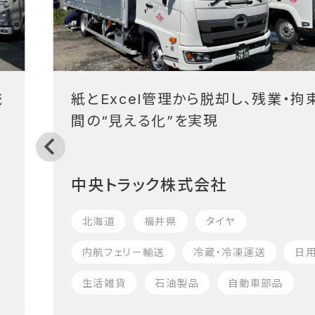
統
紙とExcel管理から脱却し、残業・拘
フ
間の“見える化”を実現
中央トラック株式会社
北海道
福井県
タイヤ
内航フェリー輸送
冷蔵・冷凍運送
日
生活雑貨
石油製品
自動車部品