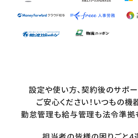
設定
や
使い方
、
契約後のサポー
ご安心ください！
いつもの機
勤怠管理
も
給与管理
も
法令準拠
担当者の皆様の困りごと4