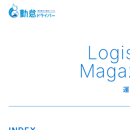
Logi
Maga
運