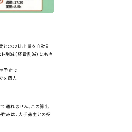
費とCO2排出量を自動計
ト削減（経費削減）
にも直
連携予定で
でを個人
けて通れません。この算出
う強み
は、大手荷主との契