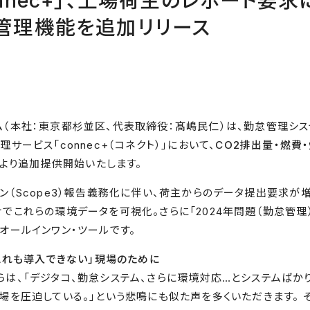
nnec+」、上場荷主のレポート要
管理機能を追加リリース
（本社：東京都杉並区、代表取締役：髙嶋民仁）は、勤怠管理シス
サービス「connec+（コネクト）」において、
CO2排出量・燃費
7日より追加提供開始いたします。
ン（Scope3）報告義務化に伴い、荷主からのデータ提出要求が
でこれらの環境データを可視化。さらに「2024年問題（勤怠管理
オールインワン・ツールです。
もこれも導入できない」現場のために
は、「デジタコ、勤怠システム、さらに環境対応…とシステムばかり
場を圧迫している。」という悲鳴にも似た声を多くいただきます。 