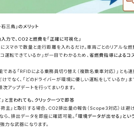
一石三鳥」のメリット
給油入力で、CO2と燃費を「正確に可視化」
にスマホで数量と走行距離を入れるだけ。車両ごとのリアルな燃
がエコ運転できているか」が一目でわかるため、
省燃費指導によるコス
機能である「RFIDによる乗務員切り替え（複数名乗車対応）」とも
だけでなく、「どのドライバーが環境に優しい運転をしているか」ま
順次アップデートを行ってまいります。
教えて」と言われても、クリック一つで即答
荷主」と取引する場合、CO2排出量の報告（Scope3対応）は避
+なら、排出データを即座に確認可能。
「環境データが出せる」とい
強力な武器になります。