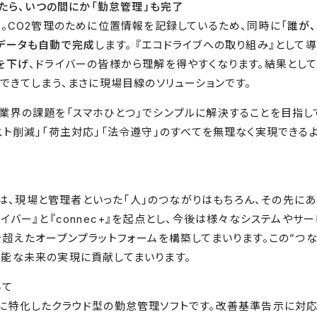
いたら、いつの間にか「勤怠管理」も完了
 。CO2管理のために位置情報を記録しているため、同時に「
誰が
データも自動で完成
します。 『エコドライブへの取り組み』として
を下げ
、ドライバーの皆様から理解を得やすくなります。結果として
アできてしまう、まさに現場目線のソリューションです。
業界の課題を「スマホひとつ」でシンプルに解決することを目指し
スト削減」「荷主対応」「法令遵守」のすべてを無理なく実現できる
名称には、現場と管理者といった「人」のつながりはもちろん、その先
イバー』と『connec+』を起点とし、今後は様々なシステムやサ
を超えたオープンプラットフォームを構築してまいります。この”つ
能な未来の実現に貢献してまいります。
いて
に特化したクラウド型の勤怠管理ソフトです。改善基準告⽰に対