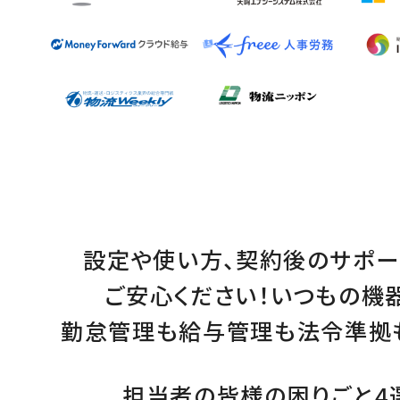
設定
や
使い方
、
契約後のサポー
ご安心ください！
いつもの機
勤怠管理
も
給与管理
も
法令準拠
担当者の皆様の困りごと4