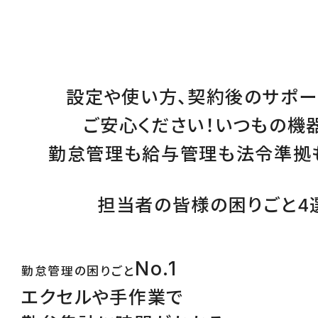
設定
や
使い方
、
契約後のサポー
ご安心ください！
いつもの機
勤怠管理
も
給与管理
も
法令準拠
担当者の皆様の困りごと4
No.1
勤怠管理の困りごと
エクセルや手作業で