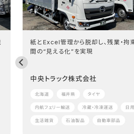
統
紙とExcel管理から脱却し、残業・拘
フ
間の“見える化”を実現
中央トラック株式会社
北海道
福井県
タイヤ
内航フェリー輸送
冷蔵・冷凍運送
日
生活雑貨
石油製品
自動車部品