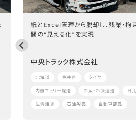
統
紙とExcel管理から脱却し、残業・拘
フ
間の“見える化”を実現
中央トラック株式会社
北海道
福井県
タイヤ
内航フェリー輸送
冷蔵・冷凍運送
日
生活雑貨
石油製品
自動車部品