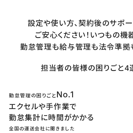
設定
や
使い方
、
契約後のサポー
ご安心ください！
いつもの機
勤怠管理
も
給与管理
も
法令準拠
担当者の皆様の困りごと4
No.1
勤怠管理の困りごと
エクセルや手作業で
勤怠集計に時間がかかる
全国の運送会社に聞きました