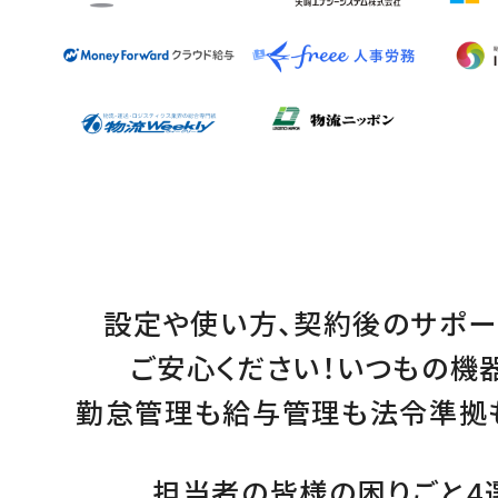
設定
や
使い方
、
契約後のサポー
ご安心ください！
いつもの機
勤怠管理
も
給与管理
も
法令準拠
担当者の皆様の困りごと4