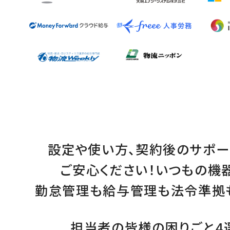
設定
や
使い方
、
契約後のサポー
ご安心ください！
いつもの機
勤怠管理
も
給与管理
も
法令準拠
担当者の皆様の困りごと4