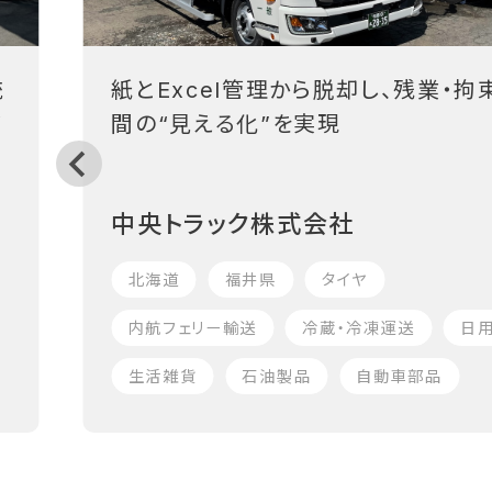
統
紙とExcel管理から脱却し、残業・拘
フ
間の“見える化”を実現
中央トラック株式会社
北海道
福井県
タイヤ
内航フェリー輸送
冷蔵・冷凍運送
日
生活雑貨
石油製品
自動車部品