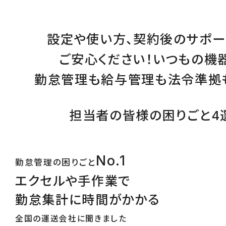
設定
や
使い方
、
契約後のサポー
ご安心ください！
いつもの機
勤怠管理
も
給与管理
も
法令準拠
担当者の皆様の困りごと4
No.1
勤怠管理の困りごと
エクセルや手作業で
勤怠集計に時間がかかる
全国の運送会社に聞きました