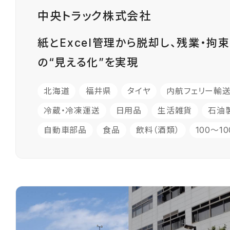
中央トラック株式会社
紙とExcel管理から脱却し、残業・拘
の“見える化”を実現
北海道
福井県
タイヤ
内航フェリー輸
冷蔵・冷凍運送
日用品
生活雑貨
石油
自動車部品
食品
飲料（酒類）
100〜1