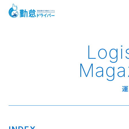
Logi
Maga
運