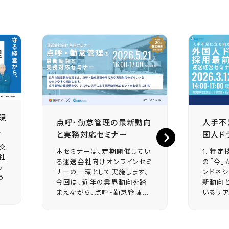
現
点呼・勤怠管理の最新動向
人手不
.
と実務対応セミナー
国人ド
国交
本セミナーは、定期開催してい
1．特定
社
る運送会社向けオンラインセミ
の「今」
っ
ナーの一環として実施します。
ンドネ
う
今回は、近年の業界動向を踏
新動向
まえながら、点呼・勤怠管理...
いるリア