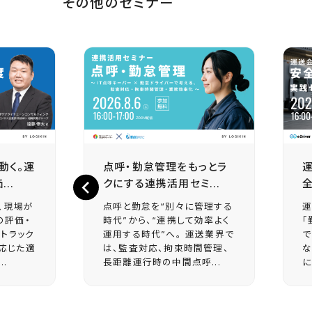
その他のセミナー
動く。運
点呼・勤怠管理をもっとラ
..
クにする連携活用セミ...
全
、現場が
点呼と勤怠を“別々に管理する
運
の評価・
時代”から、“連携して効率よく
「
トラック
運用する時代”へ。 運送業界で
で
応じた適
は、監査対応、拘束時間管理、
な
.
長距離運行時の中間点呼...
に