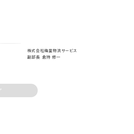
株式会社梅里物流サービス
副部長
倉持 修一
了